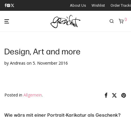
About Us
Wishlist
Order Track
0
Design, Art and more
by
Andreas
on 5. November 2016
Posted in
Allgemein
.
Wie wärs mit einer Portrait-Karikatur als Geschenk?
ich freu
Jetzt anfragen.