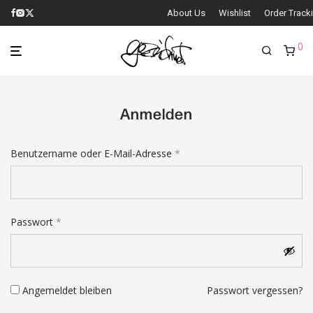
About Us
Wishlist
Order Track
0
Anmelden
Erforderlich
Benutzername oder E-Mail-Adresse
*
E-Mail-Adresse
*
Erforderlich
Passwort
*
Passwort
*
Angemeldet bleiben
Passwort vergessen?
Registrieren