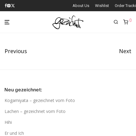
About Us
Wishlist
Order Track
0
Previous
Next
Neu gezeichnet:
Kogamiyata – gezeichnet vom Foto
Lachen – gezeichnet vom Foto
Hihi
Er und Ich