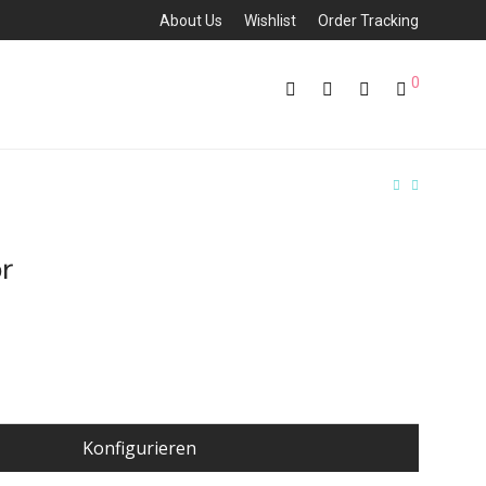
About Us
Wishlist
Order Tracking
0
or
Konfigurieren