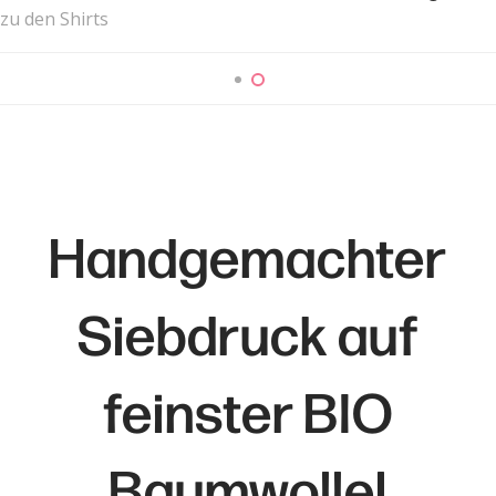
zu den Shirts
zu den Shirts
Handgemachter
Siebdruck auf
feinster BIO
Baumwolle!