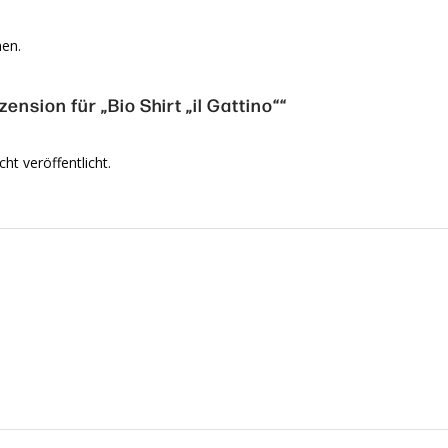
nen.
ension für „Bio Shirt „il Gattino““
ht veröffentlicht.