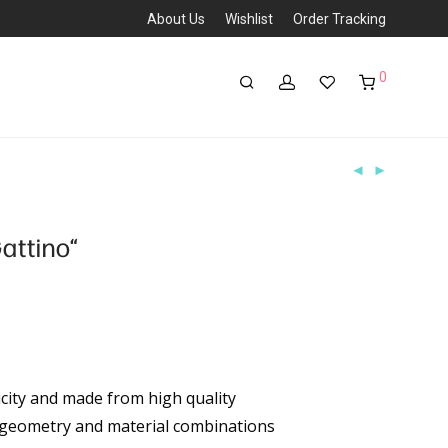
About Us
Wishlist
Order Tracking
0
Gattino“
city and made from high quality
ek geometry and material combinations